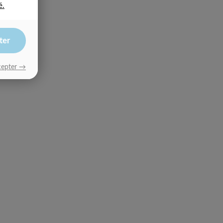
é.
ter
cepter →