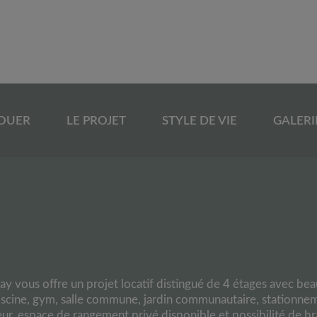
LOUER
LE PROJET
STYLE DE VIE
GALERI
y vous offre un projet locatif distingué de 4 étages avec be
piscine, gym, salle commune, jardin communautaire, stationne
ieur, espace de rangement privé disponible et possibilité de 