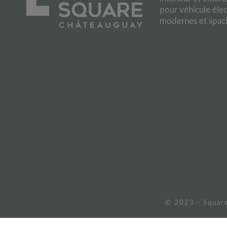
pour véhicule éle
modernes et spacie
© 2023 - Square