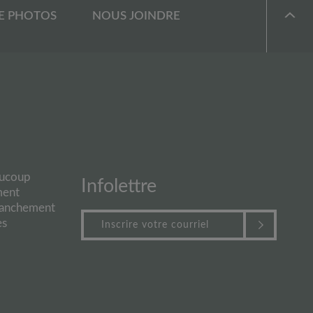
E PHOTOS
NOUS JOINDRE
aucoup
Infolettre
ment
branchement
es