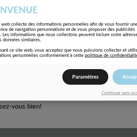
venir acteur, et voici mon site. J’habite à Mont
ENVENUE
ar la pluie soudaine lors de longues balades en f
e web collecte des informations personnelles afin de vous fournir un
ence de navigation personnalisée et de vous proposer des publicités
. Les informations que nous collectons peuvent inclure votre adresse
s données similaires.
isant ce site web, vous acceptez que nous puissions collecter et utili
 1971 et n’a cessé de proposer au public des m
ations personnelles conformément à cette
politique de confidentialit
hose emploie 2 000 personnes et fabrique tout
Paramètres
Accep
ordPress, vous devriez consulter
votre tableau 
Continuer sans ac
sez-vous bien!